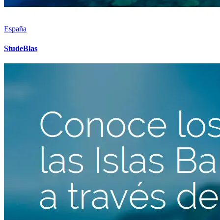
España
StudeBlas