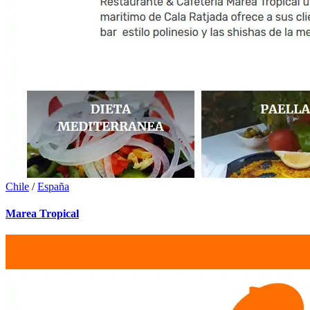
Chile
/
España
Marea Tropical