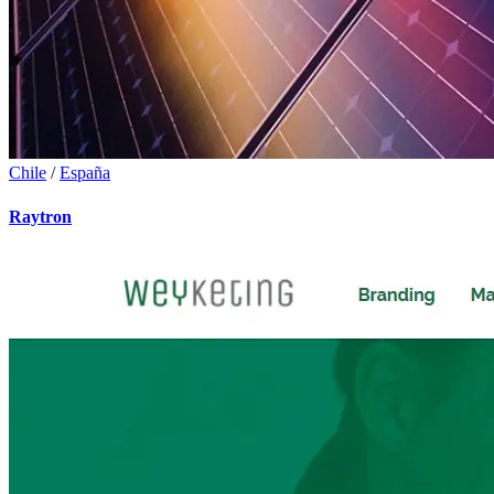
Chile
/
España
Raytron