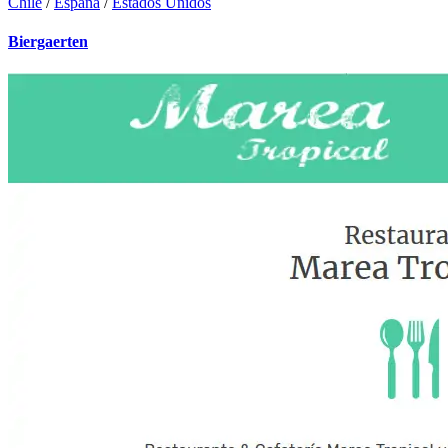
Chile
/
España
/
Estados Unidos
Biergaerten