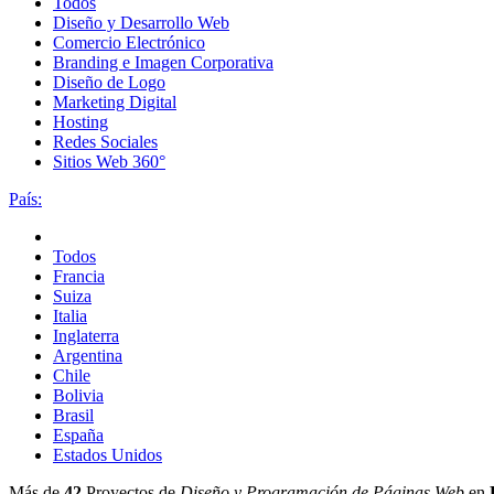
Todos
Diseño y Desarrollo Web
Comercio Electrónico
Branding e Imagen Corporativa
Diseño de Logo
Marketing Digital
Hosting
Redes Sociales
Sitios Web 360°
País:
Todos
Francia
Suiza
Italia
Inglaterra
Argentina
Chile
Bolivia
Brasil
España
Estados Unidos
Más de
42
Proyectos de
Diseño y Programación de Páginas Web
en