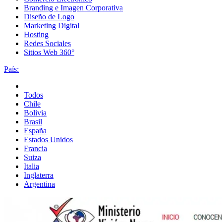
Branding e Imagen Corporativa
Diseño de Logo
Marketing Digital
Hosting
Redes Sociales
Sitios Web 360°
País:
Todos
Chile
Bolivia
Brasil
España
Estados Unidos
Francia
Suiza
Italia
Inglaterra
Argentina