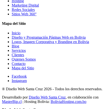
Hosting
Marketing Digital
Redes Sociales
Sitios Web 360°
Mapa del Sitio
Inicio
Diseño y Programación Páginas Web en Bolivia
Logos, Imagen Corporativa y Branding en Bolivia
Blog
Servicios
Clientes
Quienes Somos
Contacto
Mapa del Sitio
Facebook
Instagram
®
Diseño Web Santa Cruz
2026 -
Todos los derechos reservados.
Desarrollado por
Diseño Web Santa Cruz
, en colaboración con
MasterBip.cl
Hosting Bolivia:
BoliviaHosting.com.bo
|