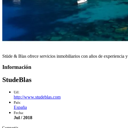
Stüde & Blas ofrece servicios inmobiliarios con años de experiencia y
Información
StudeBlas
Url:
http://www.studeblas.com
País:
España
Fecha:
Jul / 2018
Compartir