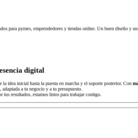
dos para pymes, emprendedores y tiendas online. Un buen diseño y una 
sencia digital
la idea inicial hasta la puesta en marcha y el soporte posterior. Con
má
, adaptada a tu negocio y a tu presupuesto.
tus resultados, estamos listos para trabajar contigo.
r, deja este campo vacío.
r, deja este campo vacío.
r, deja este campo vacío.