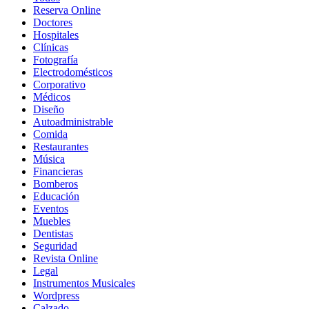
Reserva Online
Doctores
Hospitales
Clínicas
Fotografía
Electrodomésticos
Corporativo
Médicos
Diseño
Autoadministrable
Comida
Restaurantes
Música
Financieras
Bomberos
Educación
Eventos
Muebles
Dentistas
Seguridad
Revista Online
Legal
Instrumentos Musicales
Wordpress
Calzado