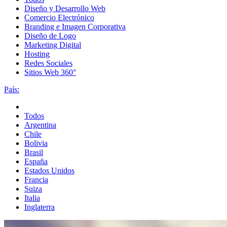
Diseño y Desarrollo Web
Comercio Electrónico
Branding e Imagen Corporativa
Diseño de Logo
Marketing Digital
Hosting
Redes Sociales
Sitios Web 360°
País:
Todos
Argentina
Chile
Bolivia
Brasil
España
Estados Unidos
Francia
Suiza
Italia
Inglaterra