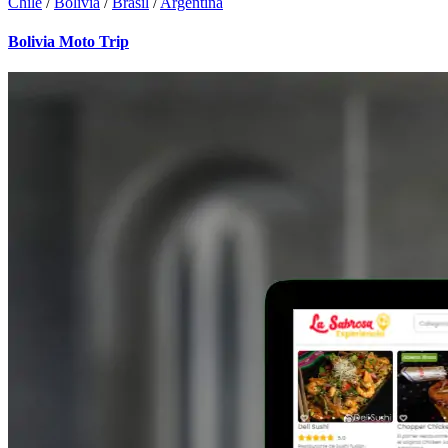
Chile
/
Bolivia
/
Brasil
/
Argentina
Bolivia Moto Trip