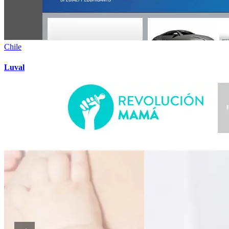
Chile
Luval