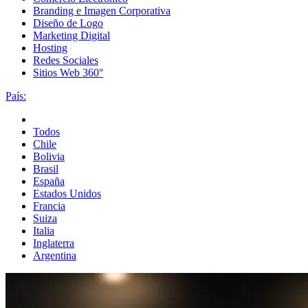
Branding e Imagen Corporativa
Diseño de Logo
Marketing Digital
Hosting
Redes Sociales
Sitios Web 360°
País:
Todos
Chile
Bolivia
Brasil
España
Estados Unidos
Francia
Suiza
Italia
Inglaterra
Argentina