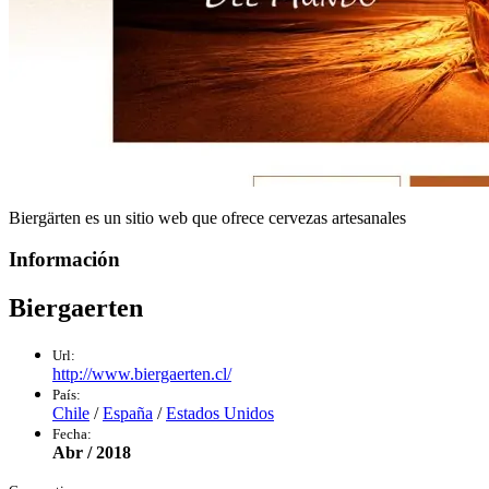
Biergärten es un sitio web que ofrece cervezas artesanales
Información
Biergaerten
Url:
http://www.biergaerten.cl/
País:
Chile
/
España
/
Estados Unidos
Fecha:
Abr / 2018