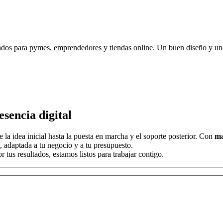
dos para pymes, emprendedores y tiendas online. Un buen diseño y una 
sencia digital
la idea inicial hasta la puesta en marcha y el soporte posterior. Con
má
, adaptada a tu negocio y a tu presupuesto.
tus resultados, estamos listos para trabajar contigo.
r, deja este campo vacío.
r, deja este campo vacío.
r, deja este campo vacío.