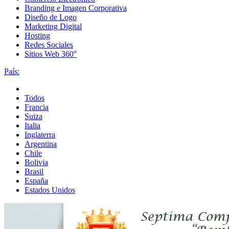
Branding e Imagen Corporativa
Diseño de Logo
Marketing Digital
Hosting
Redes Sociales
Sitios Web 360°
País:
Todos
Francia
Suiza
Italia
Inglaterra
Argentina
Chile
Bolivia
Brasil
España
Estados Unidos