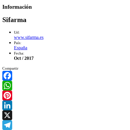
Información
Sifarma
Url:
www.sifarma.es
País:
España
Fecha:
Oct / 2017
Compartir
Facebook
WhatsApp
Pinterest
LinkedIn
X