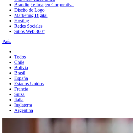
Branding e Imagen Corporativa
Diseño de Logo
Marketing Digital
Hosting
Redes Sociales
Sitios Web 360°
País:
Todos
Chile
Bolivia
Brasil
España
Estados Unidos
Francia
Suiza
Italia
Inglaterra
Argentina