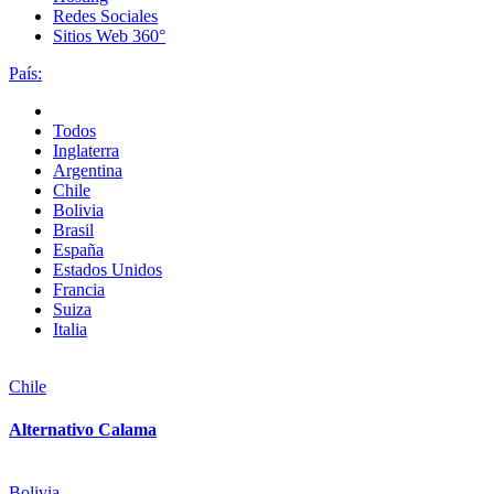
Redes Sociales
Sitios Web 360°
País:
Todos
Inglaterra
Argentina
Chile
Bolivia
Brasil
España
Estados Unidos
Francia
Suiza
Italia
Chile
Alternativo Calama
Bolivia