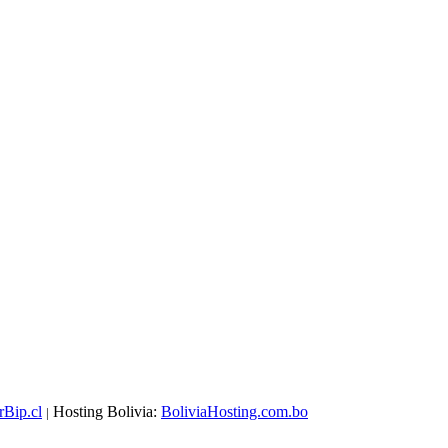
rBip.cl
Hosting Bolivia:
BoliviaHosting.com.bo
|