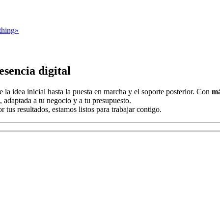
thing»
sencia digital
la idea inicial hasta la puesta en marcha y el soporte posterior. Con
má
, adaptada a tu negocio y a tu presupuesto.
tus resultados, estamos listos para trabajar contigo.
r, deja este campo vacío.
r, deja este campo vacío.
r, deja este campo vacío.