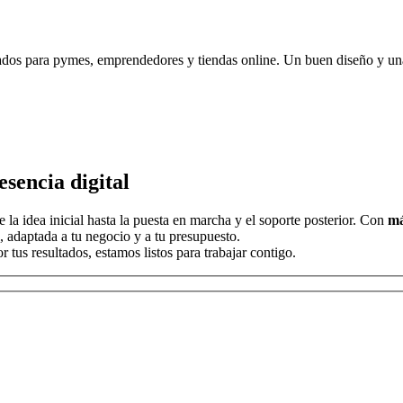
dos para pymes, emprendedores y tiendas online. Un buen diseño y una 
sencia digital
la idea inicial hasta la puesta en marcha y el soporte posterior. Con
má
, adaptada a tu negocio y a tu presupuesto.
tus resultados, estamos listos para trabajar contigo.
r, deja este campo vacío.
r, deja este campo vacío.
r, deja este campo vacío.