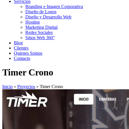
Servicios
Branding e Imagen Corporativa
Diseño de Logos
Diseño y Desarrollo Web
Hosting
Marketing Digital
Redes Sociales
Sitios Web 360°
Blog
Clientes
Quienes Somos
Contacto
Timer Crono
Inicio
»
Proyectos
»
Timer Crono