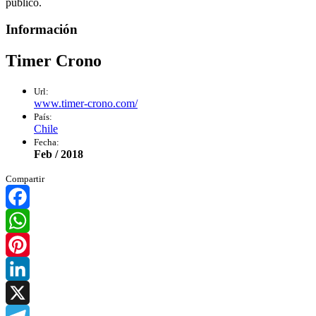
público.
Información
Timer Crono
Url:
www.timer-crono.com/
País:
Chile
Fecha:
Feb / 2018
Compartir
Facebook
WhatsApp
Pinterest
LinkedIn