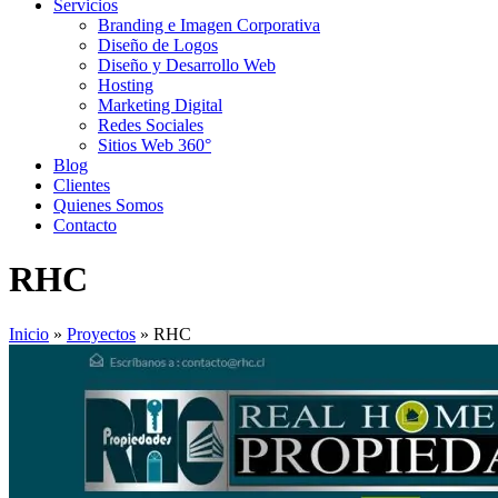
Servicios
Branding e Imagen Corporativa
Diseño de Logos
Diseño y Desarrollo Web
Hosting
Marketing Digital
Redes Sociales
Sitios Web 360°
Blog
Clientes
Quienes Somos
Contacto
RHC
Inicio
»
Proyectos
»
RHC