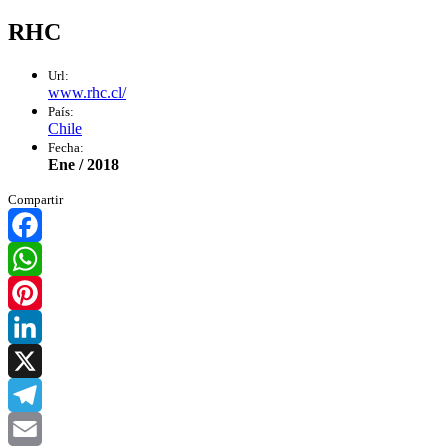
RHC
Url:
www.rhc.cl/
País:
Chile
Fecha:
Ene / 2018
Compartir
Facebook
WhatsApp
Pinterest
LinkedIn
X
Telegram