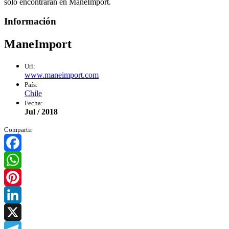
solo encontrarán en ManeImport.
Información
ManeImport
Url:
www.maneimport.com
País:
Chile
Fecha:
Jul / 2018
Compartir
Facebook
WhatsApp
Pinterest
LinkedIn