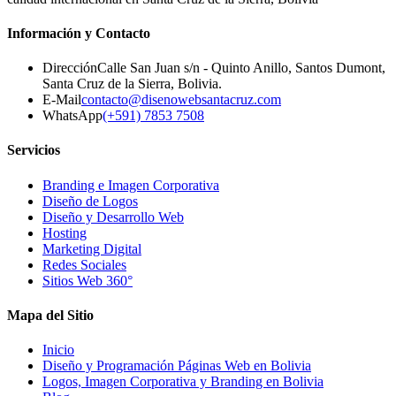
Información y Contacto
Dirección
Calle San Juan s/n - Quinto Anillo, Santos Dumont
,
Santa Cruz de la Sierra
,
Bolivia
.
E-Mail
contacto@disenowebsantacruz.com
WhatsApp
(+591) 7853 7508
Servicios
Branding e Imagen Corporativa
Diseño de Logos
Diseño y Desarrollo Web
Hosting
Marketing Digital
Redes Sociales
Sitios Web 360°
Mapa del Sitio
Inicio
Diseño y Programación Páginas Web en Bolivia
Logos, Imagen Corporativa y Branding en Bolivia