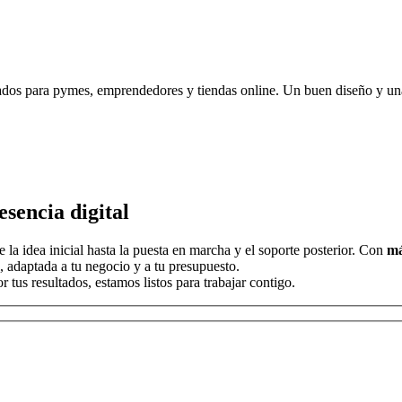
dos para pymes, emprendedores y tiendas online. Un buen diseño y una 
sencia digital
la idea inicial hasta la puesta en marcha y el soporte posterior. Con
má
, adaptada a tu negocio y a tu presupuesto.
tus resultados, estamos listos para trabajar contigo.
r, deja este campo vacío.
r, deja este campo vacío.
r, deja este campo vacío.