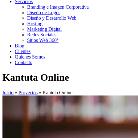
Servicios
Branding e Imagen Corporativa
Diseño de Logos
Diseño y Desarrollo Web
Hosting
Marketing Digital
Redes Sociales
Sitios Web 360°
Blog
Clientes
Quienes Somos
Contacto
Kantuta Online
Inicio
»
Proyectos
»
Kantuta Online