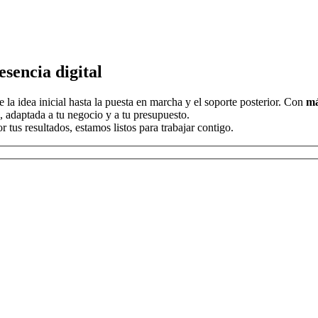
sencia digital
la idea inicial hasta la puesta en marcha y el soporte posterior. Con
má
, adaptada a tu negocio y a tu presupuesto.
tus resultados, estamos listos para trabajar contigo.
r, deja este campo vacío.
r, deja este campo vacío.
r, deja este campo vacío.