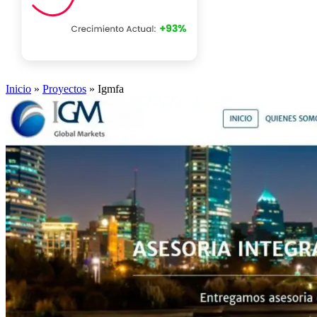
Inicio
»
Proyectos
»
Igmfa