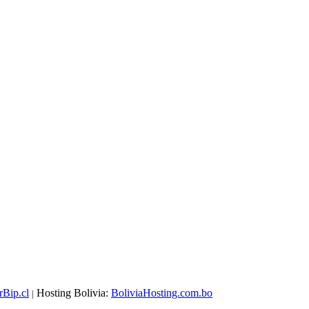
rBip.cl
Hosting Bolivia:
BoliviaHosting.com.bo
|