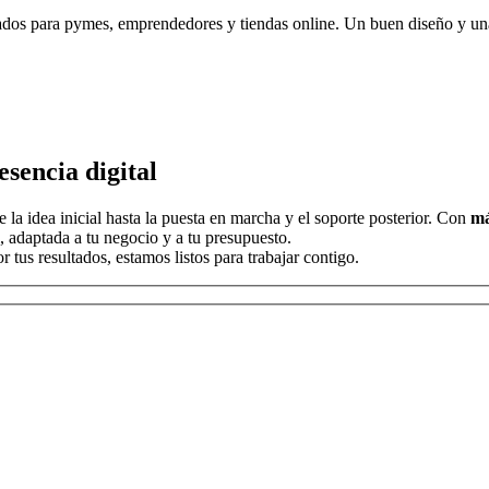
dos para pymes, emprendedores y tiendas online. Un buen diseño y una 
sencia digital
la idea inicial hasta la puesta en marcha y el soporte posterior. Con
má
, adaptada a tu negocio y a tu presupuesto.
tus resultados, estamos listos para trabajar contigo.
r, deja este campo vacío.
r, deja este campo vacío.
r, deja este campo vacío.